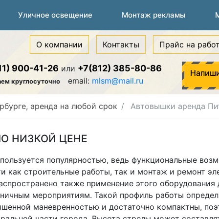
Уличное освещение
Монтаж рекламы
О компании
Контакты
Прайс на рабо
11) 900-41-26
+7(812) 385-80-86
или
Напиши
email:
mlsm@mail.ru
аем круглосуточно
рбурге, аренда на любой срок
Автовышки аренда Пит
О НИЗКОЙ ЦЕНЕ
а пользуется популярностью, ведь функциональные воз
и как строительные работы, так и монтаж и ремонт эл
аспространено также применение этого оборудования 
здничным мероприятиям. Такой профиль работы опреде
вышенной маневренностью и достаточно компактны, по
тральной части города. Высота стрелы может составля