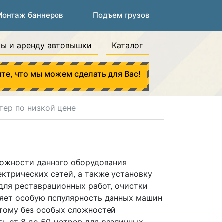
Монтаж баннеров
Подъем грузов
ты и аренду автовышки
Каталог
те, что мы можем сделать для Вас!
ер по низкой цене
можности данного оборудования
ектрических сетей, а также установку
для реставрационных работ, очистки
ляет особую популярность данных машин
этому без особых сложностей
ть от 8 до 50 метров для различных