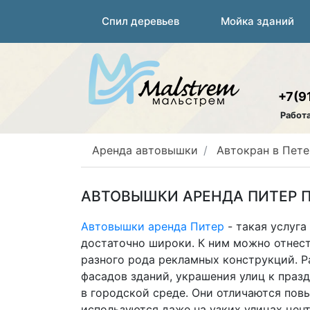
Спил деревьев
Мойка зданий
+7(9
Работ
Аренда автовышки
Автокран в Пете
АВТОВЫШКИ АРЕНДА ПИТЕР П
Автовышки аренда Питер
- такая услуг
достаточно широки. К ним можно отнест
разного рода рекламных конструкций. Р
фасадов зданий, украшения улиц к пра
в городской среде. Они отличаются по
используются даже на узких улицах цен