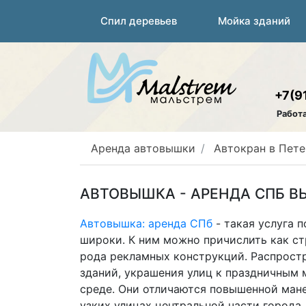
Спил деревьев
Мойка зданий
+7(9
Работ
Аренда автовышки
Автокран в Пете
АВТОВЫШКА - АРЕНДА СПБ В
Автовышка: аренда СПб
- такая услуга 
широки. К ним можно причислить как ст
рода рекламных конструкций. Распростр
зданий, украшения улиц к праздничным 
среде. Они отличаются повышенной ман
узких улицах центральной части города