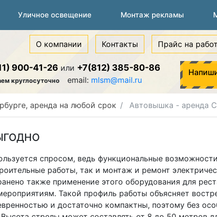
Уличное освещение
Монтаж рекламы
О компании
Контакты
Прайс на рабо
11) 900-41-26
+7(812) 385-80-86
или
Напиши
email:
mlsm@mail.ru
аем круглосуточно
рбурге, аренда на любой срок
Автовышка - аренда 
ЫГОДНО
пользуется спросом, ведь функциональные возможност
роительные работы, так и монтаж и ремонт электрическ
анено также применение этого оборудования для рест
мероприятиям. Такой профиль работы объясняет востр
евренностью и достаточно компактны, поэтому без ос
. Высота стрелы может составлять от 8 до 50 метров 