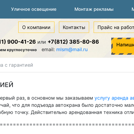
Уличное освещение
Монтаж рекламы
О компании
Контакты
Прайс на рабо
11) 900-41-26
+7(812) 385-80-86
или
Напиши
email:
mlsm@mail.ru
аем круглосуточно
а с гарантией
ТИЕЙ
первый раз, в основном мы заказываем
услугу аренда а
чай, что для подъезда автокрана было достаточно мал
бную точку. Действительно арендованная техника отли
========================================